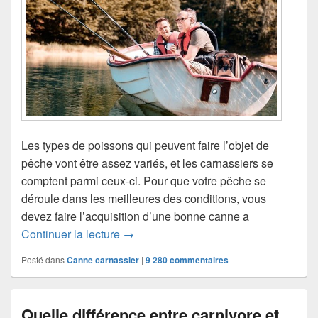
Les types de poissons qui peuvent faire l’objet de
pêche vont être assez variés, et les carnassiers se
comptent parmi ceux-ci. Pour que votre pêche se
déroule dans les meilleures des conditions, vous
devez faire l’acquisition d’une bonne canne a
Continuer la lecture
Quelle canne a peche carnassier chois
→
Posté dans
Canne carnassier
|
9 280
commentaires
Quelle différence entre carnivore et