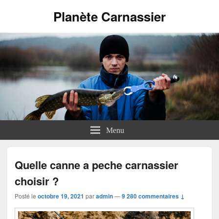
Planète Carnassier
Menu
Quelle canne a peche carnassier
choisir ?
Posté le
octobre 19, 2021
par
admin
—
9 280 commentaires ↓