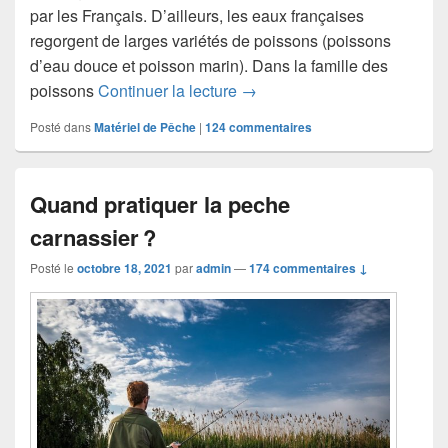
par les Français. D’ailleurs, les eaux françaises
regorgent de larges variétés de poissons (poissons
d’eau douce et poisson marin). Dans la famille des
poissons
Continuer la lecture
Qu’est ce que la pêche au ca
→
Posté dans
Matériel de Pêche
|
124
commentaires
Quand pratiquer la peche
carnassier ?
Posté le
octobre 18, 2021
par
admin
—
174 commentaires ↓