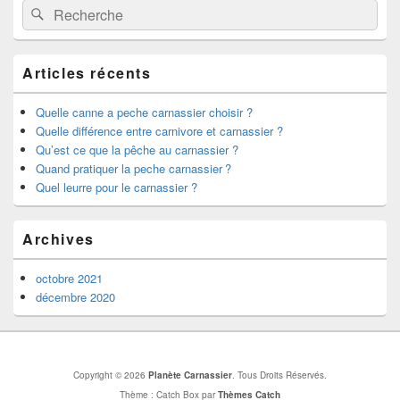
Recherche :
Rechercher
principale
de
widget
pour
Articles récents
la
barre
latérale
Quelle canne a peche carnassier choisir ?
Quelle différence entre carnivore et carnassier ?
Qu’est ce que la pêche au carnassier ?
Quand pratiquer la peche carnassier ?
Quel leurre pour le carnassier ?
Archives
octobre 2021
décembre 2020
Copyright © 2026
Planète Carnassier
. Tous Droits Réservés.
Thème : Catch Box par
Thèmes Catch