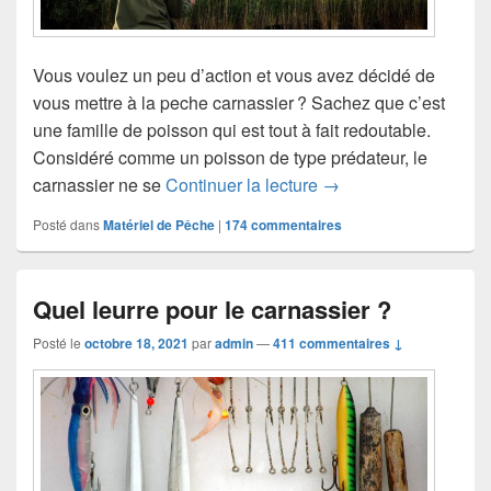
Vous voulez un peu d’action et vous avez décidé de
vous mettre à la peche carnassier ? Sachez que c’est
une famille de poisson qui est tout à fait redoutable.
Considéré comme un poisson de type prédateur, le
carnassier ne se
Continuer la lecture
Quand pratiquer la pe
→
Posté dans
Matériel de Pêche
|
174
commentaires
Quel leurre pour le carnassier ?
Posté le
octobre 18, 2021
par
admin
—
411 commentaires ↓