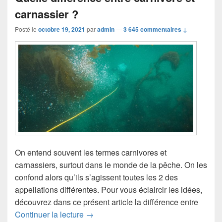
carnassier ?
Posté le
octobre 19, 2021
par
admin
—
3 645 commentaires ↓
On entend souvent les termes carnivores et
carnassiers, surtout dans le monde de la pêche. On les
confond alors qu’ils s’agissent toutes les 2 des
appellations différentes. Pour vous éclaircir les idées,
découvrez dans ce présent article la différence entre
Continuer la lecture
Quelle différence entre carnivore et ca
→